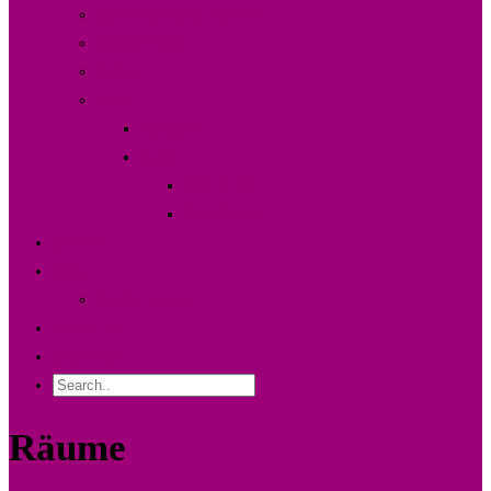
Der Fotodesigner {About}
FAQ & Preise
Partner
Shop
Warenkorb
Kasse
Mein Konto
Bestellstatus
Portfolio
Blog
Kunden Log-in
Contact Me
Impressum
Räume