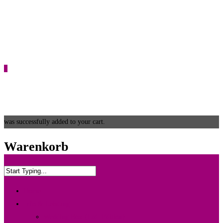
0
was successfully added to your cart.
Warenkorb
Home
Info & Leistung
Wedding Box {Ltd. Edition}