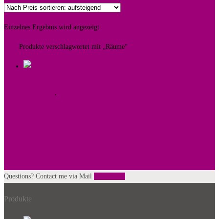
Einzelnes Ergebnis wird angezeigt
Start
Produkte verschlagwortet mit „Räume“
500,00
€
Acrylbilder
,
Kundenauswahl
Paradise Island
{Ltd. Edition}
In den Warenkorb
Questions? Contact me via Mail
Contact me
Produkte