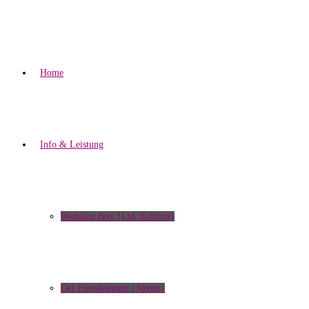
Home
Info & Leistung
Wedding Box {Ltd. Edition}
Der Fotodesigner {About}