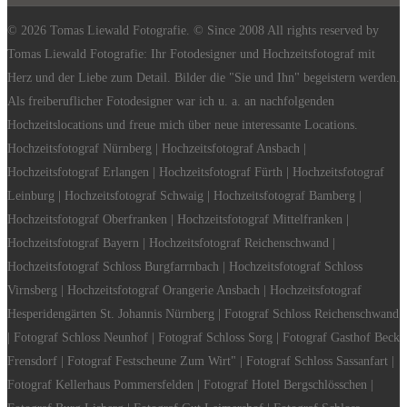
© 2026 Tomas Liewald Fotografie. © Since 2008 All rights reserved by
Tomas Liewald Fotografie: Ihr Fotodesigner und Hochzeitsfotograf mit
Herz und der Liebe zum Detail. Bilder die "Sie und Ihn" begeistern werden.
Als freiberuflicher Fotodesigner war ich u. a. an nachfolgenden
Hochzeitslocations und freue mich über neue interessante Locations.
Hochzeitsfotograf Nürnberg | Hochzeitsfotograf Ansbach |
Hochzeitsfotograf Erlangen | Hochzeitsfotograf Fürth | Hochzeitsfotograf
Leinburg | Hochzeitsfotograf Schwaig | Hochzeitsfotograf Bamberg |
Hochzeitsfotograf Oberfranken | Hochzeitsfotograf Mittelfranken |
Hochzeitsfotograf Bayern | Hochzeitsfotograf Reichenschwand |
Hochzeitsfotograf Schloss Burgfarrnbach | Hochzeitsfotograf Schloss
Virnsberg | Hochzeitsfotograf Orangerie Ansbach | Hochzeitsfotograf
Hesperidengärten St. Johannis Nürnberg | Fotograf Schloss Reichenschwand
| Fotograf Schloss Neunhof | Fotograf Schloss Sorg | Fotograf Gasthof Beck
Frensdorf | Fotograf Festscheune Zum Wirt" | Fotograf Schloss Sassanfart |
Fotograf Kellerhaus Pommersfelden | Fotograf Hotel Bergschlösschen |