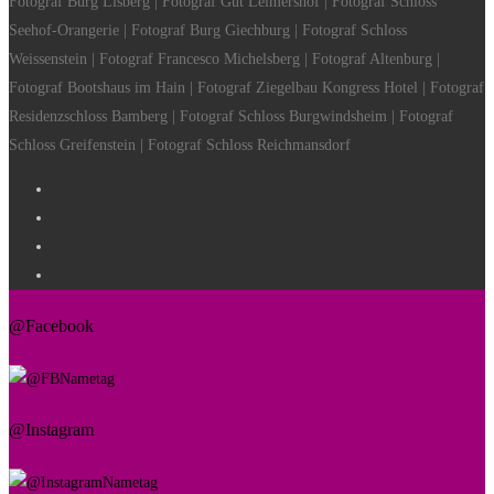
Fotograf Burg Lisberg | Fotograf Gut Leimershof | Fotograf Schloss
Seehof-Orangerie | Fotograf Burg Giechburg | Fotograf Schloss
Weissenstein | Fotograf Francesco Michelsberg | Fotograf Altenburg |
Fotograf Bootshaus im Hain | Fotograf Ziegelbau Kongress Hotel | Fotograf
Residenzschloss Bamberg | Fotograf Schloss Burgwindsheim | Fotograf
Schloss Greifenstein | Fotograf Schloss Reichmansdorf
@Facebook
@Instagram