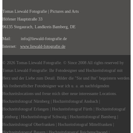
Tomas Liewald Fotografie | Pictures and Arts
Höfener Hauptstraße 33
96135 Stegaurach, Landkreis Bamberg, DE
Mail: info@liewald-fotografie.de
Internet:
www.liewald-fotografie.de
© 2026 Tomas Liewald Fotografie. © Since 2008 All rights reserved by
Tomas Liewald Fotografie: Ihr Fotodesigner und Hochzeitsfotograf mit
Herz und der Liebe zum Detail. Bilder die "Sie und Ihn" begeistern werden.
Als freiberuflicher Fotodesigner war ich u. a. an nachfolgenden
Hochzeitslocations und freue mich über neue interessante Locations.
Hochzeitsfotograf Nürnberg | Hochzeitsfotograf Ansbach |
Hochzeitsfotograf Erlangen | Hochzeitsfotograf Fürth | Hochzeitsfotograf
Leinburg | Hochzeitsfotograf Schwaig | Hochzeitsfotograf Bamberg |
Hochzeitsfotograf Oberfranken | Hochzeitsfotograf Mittelfranken |
Hochzeitsfotograf Bayern | Hochzeitsfotograf Reichenschwand |