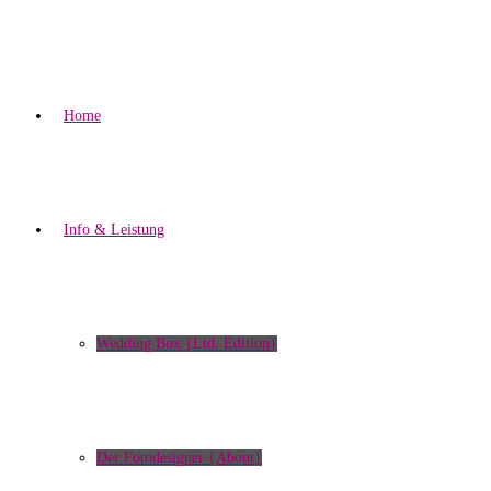
Home
Info & Leistung
Wedding Box {Ltd. Edition}
Der Fotodesigner {About}