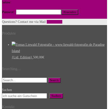
below:
Passwort:
Questions? Contact me via Mail
Contact me
Produkte
Paradise
Island
{Ltd. Edition}
500,00
€
Searching…
Search
Suchen
Suchen
Kontakt