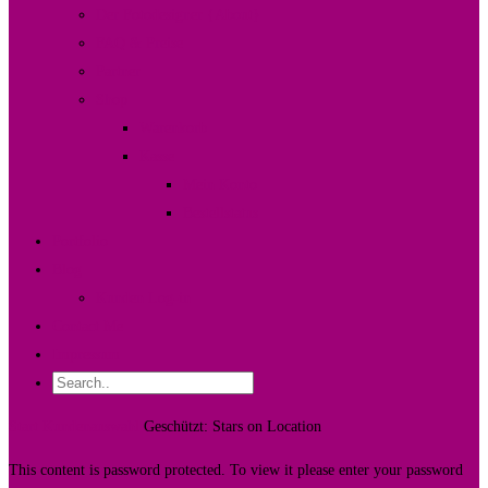
Der Fotodesigner {About}
FAQ & Preise
Partner
Shop
Warenkorb
Kasse
Mein Konto
Bestellstatus
Portfolio
Blog
Kunden Log-in
Contact Me
Impressum
Start
Kundenauswahl
Geschützt: Stars on Location
This content is password protected. To view it please enter your password