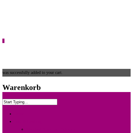
0
was successfully added to your cart.
Warenkorb
Home
Info & Leistung
Wedding Box {Ltd. Edition}