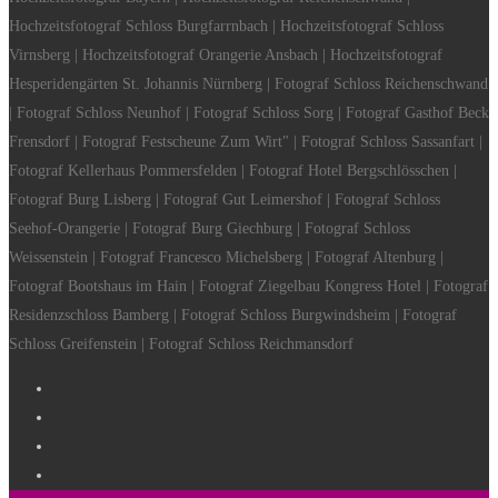
Hochzeitsfotograf Schloss Burgfarrnbach | Hochzeitsfotograf Schloss
Virnsberg | Hochzeitsfotograf Orangerie Ansbach | Hochzeitsfotograf
Hesperidengärten St. Johannis Nürnberg | Fotograf Schloss Reichenschwand
| Fotograf Schloss Neunhof | Fotograf Schloss Sorg | Fotograf Gasthof Beck
Frensdorf | Fotograf Festscheune Zum Wirt" | Fotograf Schloss Sassanfart |
Fotograf Kellerhaus Pommersfelden | Fotograf Hotel Bergschlösschen |
Fotograf Burg Lisberg | Fotograf Gut Leimershof | Fotograf Schloss
Seehof-Orangerie | Fotograf Burg Giechburg | Fotograf Schloss
Weissenstein | Fotograf Francesco Michelsberg | Fotograf Altenburg |
Fotograf Bootshaus im Hain | Fotograf Ziegelbau Kongress Hotel | Fotograf
Residenzschloss Bamberg | Fotograf Schloss Burgwindsheim | Fotograf
Schloss Greifenstein | Fotograf Schloss Reichmansdorf