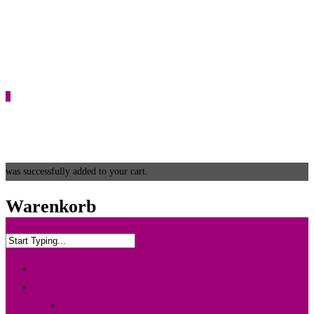
0
was successfully added to your cart.
Warenkorb
Home
Info & Leistung
Wedding Box {Ltd. Edition}