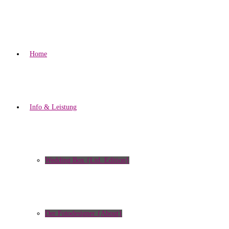
Home
Info & Leistung
Wedding Box {Ltd. Edition}
Der Fotodesigner {About}