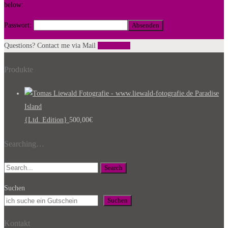
below:
Passwort:
Questions? Contact me via Mail
Contact me
Produkte
Paradise
Island
{Ltd. Edition}
500,00
€
Searching…
Search
Suchen
Suchen
Kontakt