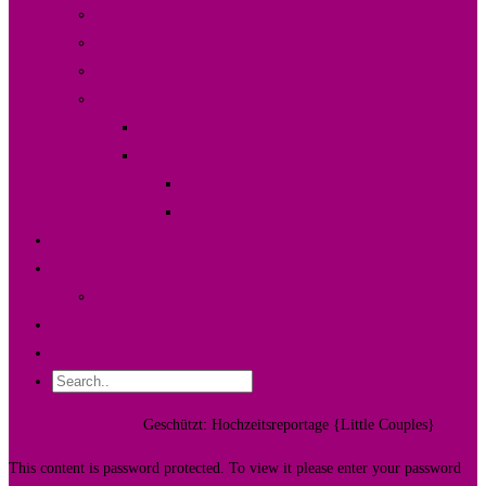
Der Fotodesigner {About}
FAQ & Preise
Partner
Shop
Warenkorb
Kasse
Mein Konto
Bestellstatus
Portfolio
Blog
Kunden Log-in
Contact Me
Impressum
Start
Kundenauswahl
Geschützt: Hochzeitsreportage {Little Couples}
This content is password protected. To view it please enter your password