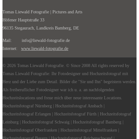
Tomas Liewald Fotografie | Pictures and Arts
Höfener Hauptstraße 33
96135 Stegaurach, Landkreis Bamberg, DE
Mail: info@liewald-fotografie.de
Internet:
www.liewald-fotografie.de
© 2026 Tomas Liewald Fotografie. © Since 2008 All rights reserved by
Tomas Liewald Fotografie: Ihr Fotodesigner und Hochzeitsfotograf mit
Herz und der Liebe zum Detail. Bilder die "Sie und Ihn" begeistern werden.
Als freiberuflicher Fotodesigner war ich u. a. an nachfolgenden
Hochzeitslocations und freue mich über neue interessante Locations.
Hochzeitsfotograf Nürnberg | Hochzeitsfotograf Ansbach |
Hochzeitsfotograf Erlangen | Hochzeitsfotograf Fürth | Hochzeitsfotograf
Leinburg | Hochzeitsfotograf Schwaig | Hochzeitsfotograf Bamberg |
Hochzeitsfotograf Oberfranken | Hochzeitsfotograf Mittelfranken |
Hochzeitsfotograf Bayern | Hochzeitsfotograf Reichenschwand |