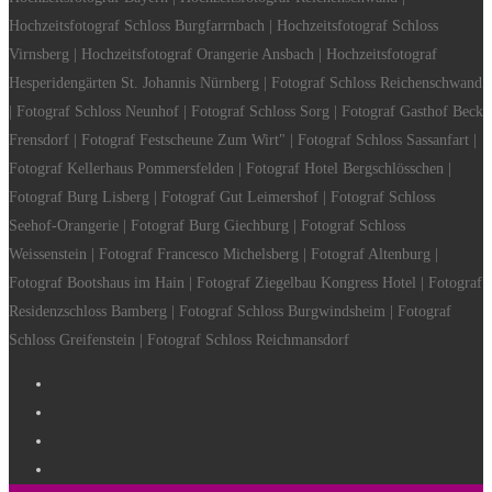
Hochzeitsfotograf Schloss Burgfarrnbach | Hochzeitsfotograf Schloss
Virnsberg | Hochzeitsfotograf Orangerie Ansbach | Hochzeitsfotograf
Hesperidengärten St. Johannis Nürnberg | Fotograf Schloss Reichenschwand
| Fotograf Schloss Neunhof | Fotograf Schloss Sorg | Fotograf Gasthof Beck
Frensdorf | Fotograf Festscheune Zum Wirt" | Fotograf Schloss Sassanfart |
Fotograf Kellerhaus Pommersfelden | Fotograf Hotel Bergschlösschen |
Fotograf Burg Lisberg | Fotograf Gut Leimershof | Fotograf Schloss
Seehof-Orangerie | Fotograf Burg Giechburg | Fotograf Schloss
Weissenstein | Fotograf Francesco Michelsberg | Fotograf Altenburg |
Fotograf Bootshaus im Hain | Fotograf Ziegelbau Kongress Hotel | Fotograf
Residenzschloss Bamberg | Fotograf Schloss Burgwindsheim | Fotograf
Schloss Greifenstein | Fotograf Schloss Reichmansdorf