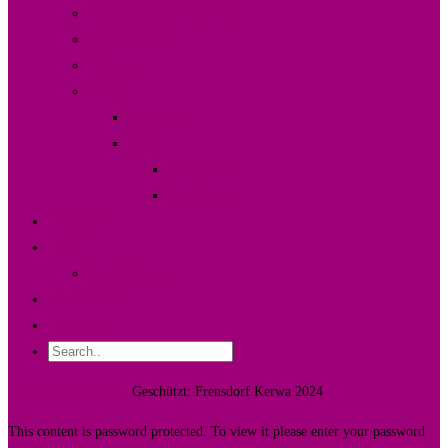
Der Fotodesigner {About}
FAQ & Preise
Partner
Shop
Warenkorb
Kasse
Mein Konto
Bestellstatus
Portfolio
Blog
Kunden Log-in
Contact Me
Impressum
Start
Kundenauswahl
Geschützt: Frensdorf Kerwa 2024
This content is password protected. To view it please enter your password