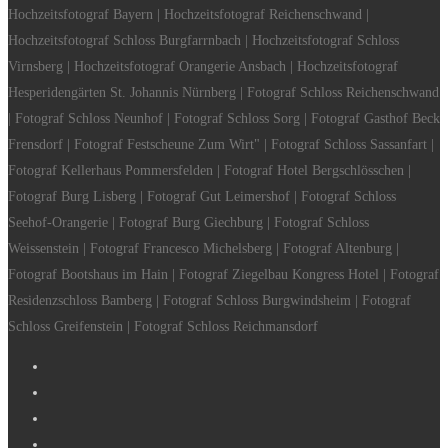
Hochzeitsfotograf Bayern | Hochzeitsfotograf Reichenschwand |
Hochzeitsfotograf Schloss Burgfarrnbach | Hochzeitsfotograf Schloss
Virnsberg | Hochzeitsfotograf Orangerie Ansbach | Hochzeitsfotograf
Hesperidengärten St. Johannis Nürnberg | Fotograf Schloss Reichenschwand
| Fotograf Schloss Neunhof | Fotograf Schloss Sorg | Fotograf Gasthof Beck
Frensdorf | Fotograf Festscheune Zum Wirt" | Fotograf Schloss Sassanfart |
Fotograf Kellerhaus Pommersfelden | Fotograf Hotel Bergschlösschen |
Fotograf Burg Lisberg | Fotograf Gut Leimershof | Fotograf Schloss
Seehof-Orangerie | Fotograf Burg Giechburg | Fotograf Schloss
Weissenstein | Fotograf Francesco Michelsberg | Fotograf Altenburg |
Fotograf Bootshaus im Hain | Fotograf Ziegelbau Kongress Hotel | Fotograf
Residenzschloss Bamberg | Fotograf Schloss Burgwindsheim | Fotograf
Schloss Greifenstein | Fotograf Schloss Reichmansdorf