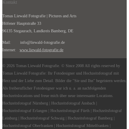
Kontakt
Tomas Liewald Fotografie | Pictures and Arts
Höfener Hauptstraße 33
96135 Stegaurach, Landkreis Bamberg, DE
Mail: info@liewald-fotografie.de
Internet:
www.liewald-fotografie.de
© 2026 Tomas Liewald Fotografie. © Since 2008 All rights reserved by
Tomas Liewald Fotografie: Ihr Fotodesigner und Hochzeitsfotograf mit
Herz und der Liebe zum Detail. Bilder die "Sie und Ihn" begeistern werden.
Als freiberuflicher Fotodesigner war ich u. a. an nachfolgenden
Hochzeitslocations und freue mich über neue interessante Locations.
Hochzeitsfotograf Nürnberg | Hochzeitsfotograf Ansbach |
Hochzeitsfotograf Erlangen | Hochzeitsfotograf Fürth | Hochzeitsfotograf
Leinburg | Hochzeitsfotograf Schwaig | Hochzeitsfotograf Bamberg |
Hochzeitsfotograf Oberfranken | Hochzeitsfotograf Mittelfranken |