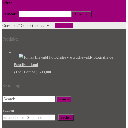
below:
Passwort:
Questions? Contact me via Mail
Contact me
Produkte
Paradise Island
{Ltd. Edition}
500,00
€
Searching…
Search
Suchen
Suchen