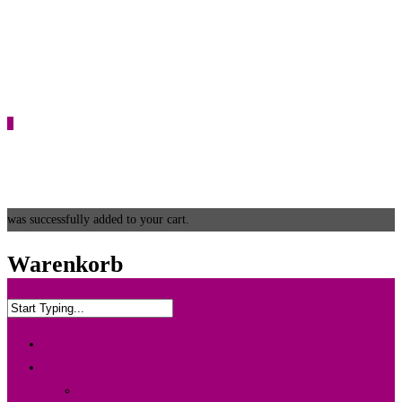
0
was successfully added to your cart.
Warenkorb
Home
Info & Leistung
Wedding Box {Ltd. Edition}