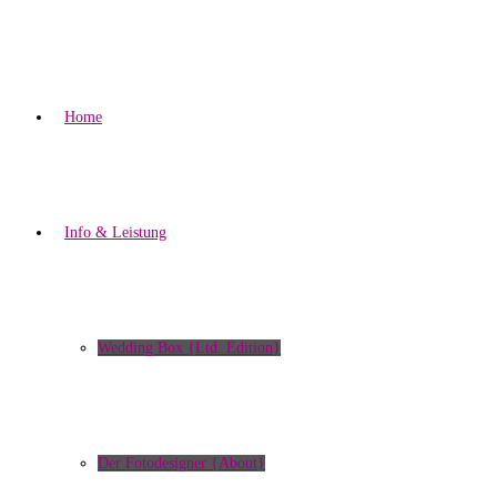
Home
Info & Leistung
Wedding Box {Ltd. Edition}
Der Fotodesigner {About}