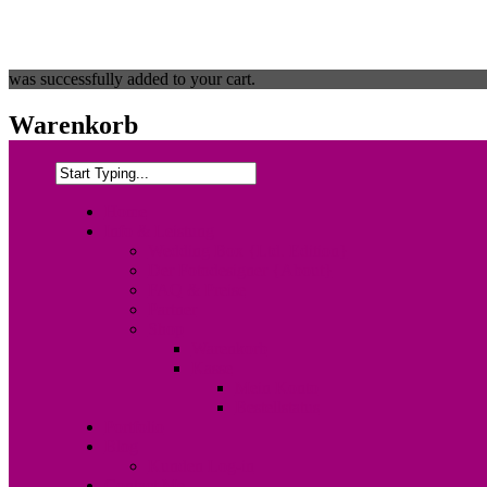
was successfully added to your cart.
Warenkorb
Home
Info & Leistung
Wedding Box {Ltd. Edition}
Der Fotodesigner {About}
FAQ & Preise
Partner
Shop
Warenkorb
Kasse
Mein Konto
Bestellstatus
Portfolio
Blog
Kunden Log-in
Contact Me