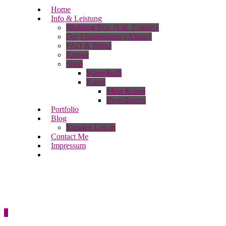
Home
Info & Leistung
Wedding Box {Ltd. Edition}
Der Fotodesigner {About}
FAQ & Preise
Partner
Shop
Warenkorb
Kasse
Mein Konto
Bestellstatus
Portfolio
Blog
Kunden Log-in
Contact Me
Impressum
0