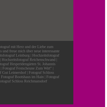
otograf mit Herz und der Liebe zum
ns und freue mich über neue interessante
tsfotograf Leinburg | Hochzeitsfotograf
 | Hochzeitsfotograf Reichenschwand |
tograf Hesperidengärten St. Johannis
 | Fotograf Festscheune Zum Wirt" |
f Gut Leimershof | Fotograf Schloss
| Fotograf Bootshaus im Hain | Fotograf
Fotograf Schloss Reichmansdorf