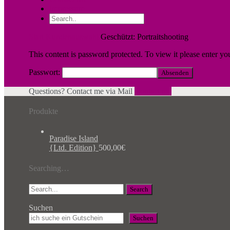
Impressum
Start
Kundenauswahl
Geschützt: Portraitshooting
This content is password protected. To view it please enter y
Passwort:
Questions? Contact me via Mail
Contact me
Produkte
Paradise Island
{Ltd. Edition}
500,00
€
Searching…
Search
Suchen
Suchen