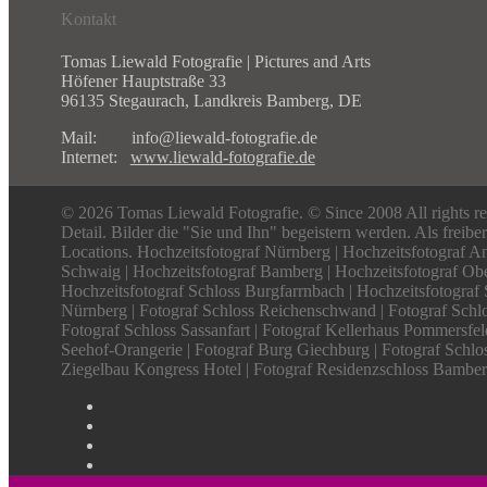
Kontakt
Tomas Liewald Fotografie | Pictures and Arts
Höfener Hauptstraße 33
96135 Stegaurach, Landkreis Bamberg, DE
Mail: info@liewald-fotografie.de
Internet:
www.liewald-fotografie.de
© 2026 Tomas Liewald Fotografie. © Since 2008 All rights re
Detail. Bilder die "Sie und Ihn" begeistern werden. Als freib
Locations. Hochzeitsfotograf Nürnberg | Hochzeitsfotograf An
Schwaig | Hochzeitsfotograf Bamberg | Hochzeitsfotograf Obe
Hochzeitsfotograf Schloss Burgfarrnbach | Hochzeitsfotograf 
Nürnberg | Fotograf Schloss Reichenschwand | Fotograf Schlo
Fotograf Schloss Sassanfart | Fotograf Kellerhaus Pommersfel
Seehof-Orangerie | Fotograf Burg Giechburg | Fotograf Schlos
Ziegelbau Kongress Hotel | Fotograf Residenzschloss Bamberg