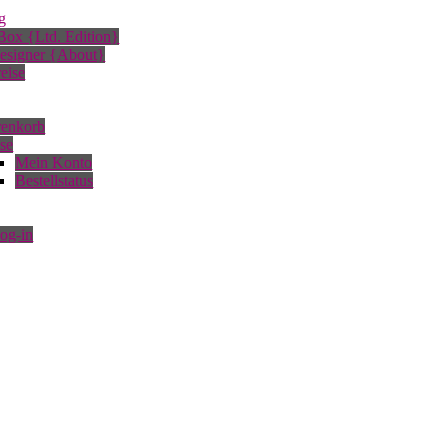
g
ox {Ltd. Edition}
esigner {About}
eise
enkorb
se
Mein Konto
Bestellstatus
og-in