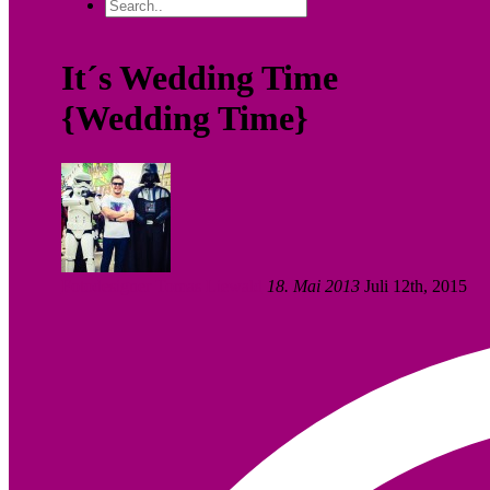
It´s Wedding Time
{Wedding Time}
Fotodesigner Tomas Liewald
18. Mai 2013
Juli 12th, 2015