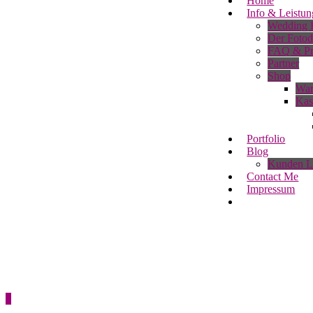
Home
Info & Leistun
Wedding B
Der Fotod
FAQ & Pr
Partner
Shop
War
Kas
Portfolio
Blog
Kunden L
Contact Me
Impressum
0