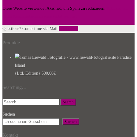
Diese Website verwendet Akismet, um Spam zu reduzieren.
Erfahre, wie
deine Kommentardaten verarbeitet werden.
Questions? Contact me via Mail
Contact me
Produkte
Paradise
Island
{Ltd. Edition}
500,00
€
Searching…
Search
Suchen
Suchen
Kontakt