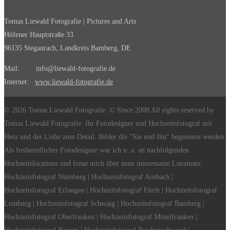
Tomas Liewald Fotografie | Pictures and Arts
Höfener Hauptstraße 33
96135 Stegaurach, Landkreis Bamberg, DE
Mail: info@liewald-fotografie.de
Internet:
www.liewald-fotografie.de
© 2026 Tomas Liewald Fotografie. © Since 2008 All rights reserved by
Tomas Liewald Fotografie: Ihr Fotodesigner und Hochzeitsfotograf mit
Herz und der Liebe zum Detail. Bilder die "Sie und Ihn" begeistern werden.
Als freiberuflicher Fotodesigner war ich u. a. an nachfolgenden
Hochzeitslocations und freue mich über neue interessante Locations.
Hochzeitsfotograf Nürnberg | Hochzeitsfotograf Ansbach |
Hochzeitsfotograf Erlangen | Hochzeitsfotograf Fürth | Hochzeitsfotograf
Leinburg | Hochzeitsfotograf Schwaig | Hochzeitsfotograf Bamberg |
Hochzeitsfotograf Oberfranken | Hochzeitsfotograf Mittelfranken |