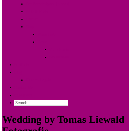
Der Fotodesigner {About}
FAQ & Preise
Partner
Shop
Warenkorb
Kasse
Mein Konto
Bestellstatus
Portfolio
Blog
Kunden Log-in
Contact Me
Impressum
Wedding by Tomas Liewald
Fotografie