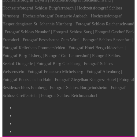
Hochzeitsfotograf Bayern | Hochzeitsfotograf Reichenschwand |
Hochzeitsfotograf Schloss Burgfarrnbach | Hochzeitsfotograf Schloss
Virnsberg | Hochzeitsfotograf Orangerie Ansbach | Hochzeitsfotograf
Hesperidengärten St. Johannis Nürnberg | Fotograf Schloss Reichenschwand
| Fotograf Schloss Neunhof | Fotograf Schloss Sorg | Fotograf Gasthof Beck
Frensdorf | Fotograf Festscheune Zum Wirt" | Fotograf Schloss Sassanfart |
Fotograf Kellerhaus Pommersfelden | Fotograf Hotel Bergschlösschen |
Fotograf Burg Lisberg | Fotograf Gut Leimershof | Fotograf Schloss
Seehof-Orangerie | Fotograf Burg Giechburg | Fotograf Schloss
Weissenstein | Fotograf Francesco Michelsberg | Fotograf Altenburg |
Fotograf Bootshaus im Hain | Fotograf Ziegelbau Kongress Hotel | Fotograf
Residenzschloss Bamberg | Fotograf Schloss Burgwindsheim | Fotograf
Schloss Greifenstein | Fotograf Schloss Reichmansdorf