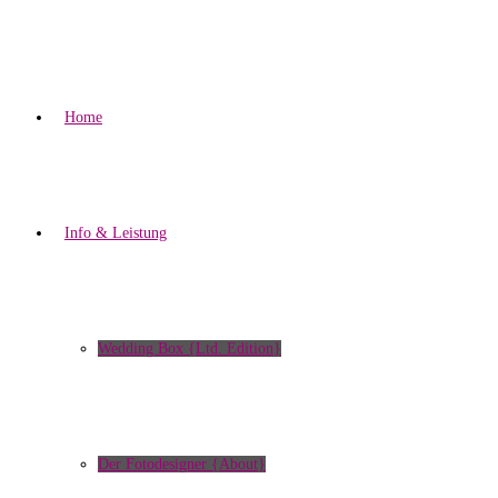
Home
Info & Leistung
Wedding Box {Ltd. Edition}
Der Fotodesigner {About}