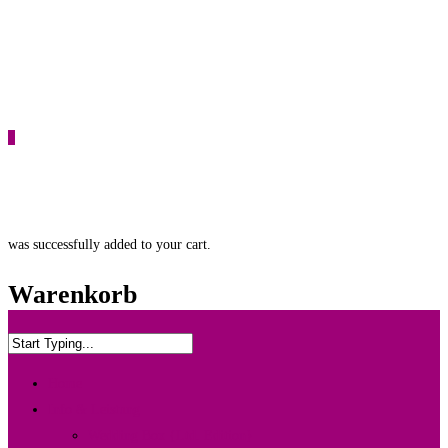
0
was successfully added to your cart.
Warenkorb
Home
Info & Leistung
Wedding Box {Ltd. Edition}