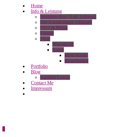
Home
Info & Leistung
Wedding Box {Ltd. Edition}
Der Fotodesigner {About}
FAQ & Preise
Partner
Shop
Warenkorb
Kasse
Mein Konto
Bestellstatus
Portfolio
Blog
Kunden Log-in
Contact Me
Impressum
0