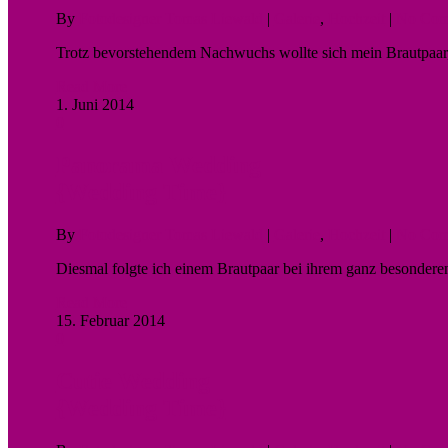
By
Fotodesigner Tomas Liewald
|
Galerie
,
Hochzeit
|
No Com
Trotz bevorstehendem Nachwuchs wollte sich mein Brautpaar,
Read More
1. Juni 2014
0
Panorama Wedding
{Wedding Time}
By
Fotodesigner Tomas Liewald
|
Galerie
,
Hochzeit
|
No Com
Diesmal folgte ich einem Brautpaar bei ihrem ganz besonderen
Read More
15. Februar 2014
0
Cutie Wedding
{Wedding Time}