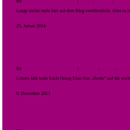
By
Fotodesigner Tomas Liewald
|
Galerie
,
Hochzeit
|
No Com
Lange nichts mehr hier auf dem Blog veröffentlicht. Aber es i
Read More
25. Januar 2014
0
Save the Date
{Wedding Time}
By
Fotodesigner Tomas Liewald
|
Allgemein
,
Fotograf
,
Galer
Letztes Jahr hatte Euch Orang Utan Star „Bertie“ auf die wi
Read More
9. Dezember 2013
0
Special Drive-In
{Wedding Time}