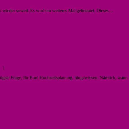
ments
st wieder soweit. Es wird ein weiteres Mal geheiratet. Dieses…
ie
|
No Comments
chtigste Frage, für Eure Hochzeitsplanung, hingewiesen. Nämlich, wan