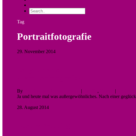
Impressum
Tag
Portraitfotografie
29. November 2014
0
Baby Dreams
{Familienfotografie}
By
Fotodesigner Tomas Liewald
|
Familie
,
Galerie
|
No Comm
Ja und heute mal was außergewöhnliches. Nach einer geglückten
Read More
28. August 2014
0
Luxury Wedding
{Wedding Time II}