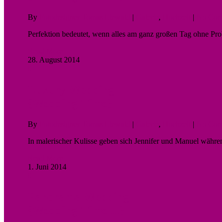
By
Fotodesigner Tomas Liewald
|
Galerie
,
Hochzeit
|
No Com
Perfektion bedeutet, wenn alles am ganz großen Tag ohne Pro
Read More
28. August 2014
0
Luxury Wedding
{Wedding Time}
By
Fotodesigner Tomas Liewald
|
Galerie
,
Hochzeit
|
No Com
In malerischer Kulisse geben sich Jennifer und Manuel währ
Read More
1. Juni 2014
0
Panorama Wedding
{Wedding Time II}