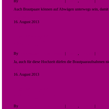
By
Fotodesigner Tomas Liewald
|
Galerie
,
Hochzeit
|
No Com
Auch Brautpaare können auf Abwägen unterwegs sein, damit s
Read More
16. August 2013
2
Just Marry Me
{Wedding Time II}
By
Fotodesigner Tomas Liewald
|
Galerie
,
Hochzeit
|
No Com
Ja, auch für diese Hochzeit dürfen die Brautpaaraufnahmen 
Read More
16. August 2013
1
Just Marry Me
{Wedding Time}
By
Fotodesigner Tomas Liewald
|
Galerie
,
Hochzeit
|
No Com