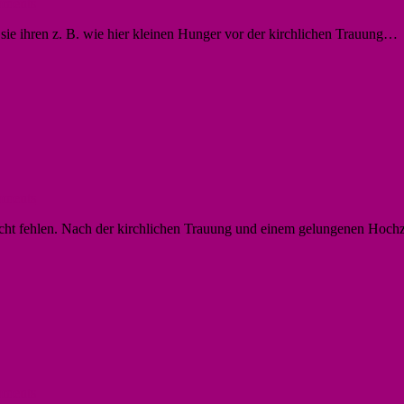
ments
ie ihren z. B. wie hier kleinen Hunger vor der kirchlichen Trauung…
ments
nicht fehlen. Nach der kirchlichen Trauung und einem gelungenen Hoc
ments