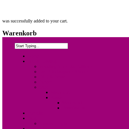
was successfully added to your cart.
Warenkorb
Home
Info & Leistung
Wedding Box {Ltd. Edition}
Der Fotodesigner {About}
FAQ & Preise
Partner
Shop
Warenkorb
Kasse
Mein Konto
Bestellstatus
Portfolio
Blog
Kunden Log-in
Contact Me