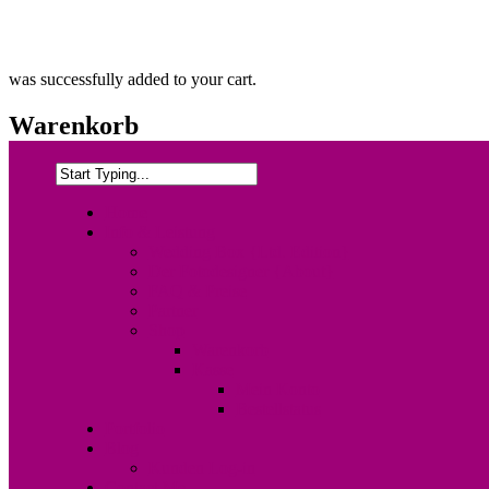
was successfully added to your cart.
Warenkorb
Home
Info & Leistung
Wedding Box {Ltd. Edition}
Der Fotodesigner {About}
FAQ & Preise
Partner
Shop
Warenkorb
Kasse
Mein Konto
Bestellstatus
Portfolio
Blog
Kunden Log-in
Contact Me