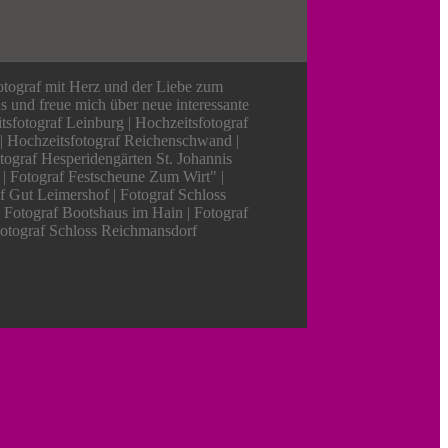
otograf mit Herz und der Liebe zum
ns und freue mich über neue interessante
tsfotograf Leinburg | Hochzeitsfotograf
 | Hochzeitsfotograf Reichenschwand |
tograf Hesperidengärten St. Johannis
 | Fotograf Festscheune Zum Wirt" |
f Gut Leimershof | Fotograf Schloss
| Fotograf Bootshaus im Hain | Fotograf
Fotograf Schloss Reichmansdorf