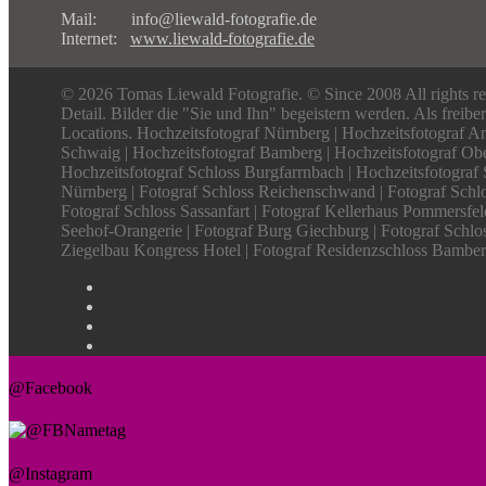
Mail: info@liewald-fotografie.de
Internet:
www.liewald-fotografie.de
© 2026 Tomas Liewald Fotografie. © Since 2008 All rights re
Detail. Bilder die "Sie und Ihn" begeistern werden. Als freib
Locations. Hochzeitsfotograf Nürnberg | Hochzeitsfotograf An
Schwaig | Hochzeitsfotograf Bamberg | Hochzeitsfotograf Obe
Hochzeitsfotograf Schloss Burgfarrnbach | Hochzeitsfotograf 
Nürnberg | Fotograf Schloss Reichenschwand | Fotograf Schlo
Fotograf Schloss Sassanfart | Fotograf Kellerhaus Pommersfel
Seehof-Orangerie | Fotograf Burg Giechburg | Fotograf Schlos
Ziegelbau Kongress Hotel | Fotograf Residenzschloss Bamberg
@Facebook
@Instagram