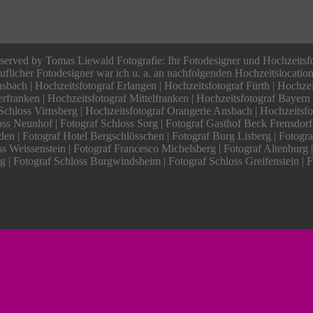
served by Tomas Liewald Fotografie: Ihr Fotodesigner und Hochzeitsf
eruflicher Fotodesigner war ich u. a. an nachfolgenden Hochzeitslocatio
sbach | Hochzeitsfotograf Erlangen | Hochzeitsfotograf Fürth | Hochzei
rfranken | Hochzeitsfotograf Mittelfranken | Hochzeitsfotograf Bayern
Schloss Virnsberg | Hochzeitsfotograf Orangerie Ansbach | Hochzeitsfo
ss Neunhof | Fotograf Schloss Sorg | Fotograf Gasthof Beck Frensdorf
den | Fotograf Hotel Bergschlösschen | Fotograf Burg Lisberg | Fotogra
s Weissenstein | Fotograf Francesco Michelsberg | Fotograf Altenburg 
 | Fotograf Schloss Burgwindsheim | Fotograf Schloss Greifenstein | 