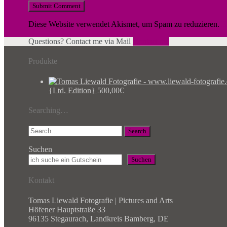
Diese Website verwendet Akismet, um Spam zu reduzieren.
E
Questions? Contact me via Mail
Contact me
Produkte
{Ltd. Edition}
500,00
€
Searching…
Search
Suchen
Suchen
Kontakt
Tomas Liewald Fotografie | Pictures and Arts
Höfener Hauptstraße 33
96135 Stegaurach, Landkreis Bamberg, DE