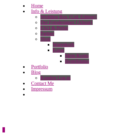
Home
Info & Leistung
Wedding Box {Ltd. Edition}
Der Fotodesigner {About}
FAQ & Preise
Partner
Shop
Warenkorb
Kasse
Mein Konto
Bestellstatus
Portfolio
Blog
Kunden Log-in
Contact Me
Impressum
0