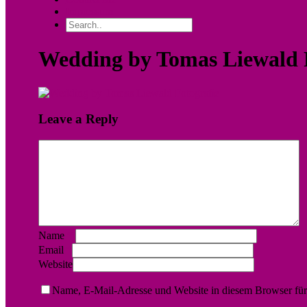
Impressum
Wedding by Tomas Liewald 
Leave a Reply
Name
*
Email
*
Website
Name, E-Mail-Adresse und Website in diesem Browser fü