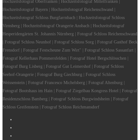
Hochzeitsfotograf Oberfranken | Hochzeitsfotograf Mittelfranken |
Hochzeitsfotograf Bayern | Hochzeitsfotograf Reichenschwand |
Hochzeitsfotograf Schloss Burgfarrnbach | Hochzeitsfotograf Schloss
Virnsberg | Hochzeitsfotograf Orangerie Ansbach | Hochzeitsfotograf
Hesperidengärten St. Johannis Nürnberg | Fotograf Schloss Reichenschwand
| Fotograf Schloss Neunhof | Fotograf Schloss Sorg | Fotograf Gasthof Beck
Frensdorf | Fotograf Festscheune Zum Wirt" | Fotograf Schloss Sassanfart |
Fotograf Kellerhaus Pommersfelden | Fotograf Hotel Bergschlösschen |
Fotograf Burg Lisberg | Fotograf Gut Leimershof | Fotograf Schloss
Seehof-Orangerie | Fotograf Burg Giechburg | Fotograf Schloss
Weissenstein | Fotograf Francesco Michelsberg | Fotograf Altenburg |
Fotograf Bootshaus im Hain | Fotograf Ziegelbau Kongress Hotel | Fotograf
Residenzschloss Bamberg | Fotograf Schloss Burgwindsheim | Fotograf
Schloss Greifenstein | Fotograf Schloss Reichmansdorf