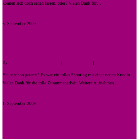
können sich doch sehen lassen, oder? Vielen Dank für…
Read More
6. September 2009
0
Dance with me
By
Fotodesigner Tomas Liewald
|
Fashion
,
Galerie
|
No Comments
Heute schon getanzt? Es war ein tolles Shooting mit einer netten Kundin.
Vielen Dank für die tolle Zusammenarbeit. Weitere Aufnahmen…
Read More
1. September 2009
0
Hippie Retro Shoot