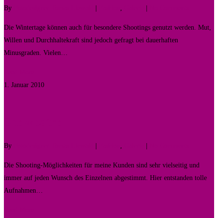
By
Fotodesigner Tomas Liewald
|
Fashion
,
Galerie
|
No Comments
Die Wintertage können auch für besondere Shootings genutzt werden. Mut,
Willen und Durchhaltekraft sind jedoch gefragt bei dauerhaften
Minusgraden. Vielen…
Read More
1. Januar 2010
0
Snowpatrol
By
Fotodesigner Tomas Liewald
|
Fashion
,
Galerie
|
No Comments
Die Shooting-Möglichkeiten für meine Kunden sind sehr vielseitig und
immer auf jeden Wunsch des Einzelnen abgestimmt. Hier entstanden tolle
Aufnahmen…
Read More