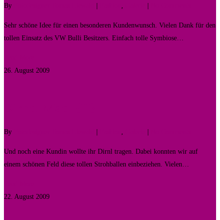
By
Fotodesigner Tomas Liewald
|
Fashion
,
Galerie
|
No Comments
Sehr schöne Idee für einen besonderen Kundenwunsch. Vielen Dank für den
tollen Einsatz des VW Bulli Besitzers. Einfach tolle Symbiose…
Read More
26. August 2009
0
Dirndl Madl {II}
By
Fotodesigner Tomas Liewald
|
Fashion
,
Galerie
|
No Comments
Und noch eine Kundin wollte ihr Dirnl tragen. Dabei konnten wir auf
einem schönen Feld diese tollen Strohballen einbeziehen. Vielen…
Read More
22. August 2009
0