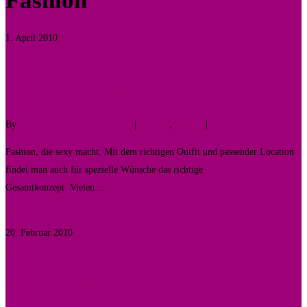
Fashion
1. April 2010
0
Fashion Shooting
By
Fotodesigner Tomas Liewald
|
Fashion
,
Galerie
|
No Comments
Fashion, die sexy macht. Mit dem richtigen Outfit und passender Location
findet man auch für spezielle Wünsche das richtige
Gesamtkonzept. Vielen…
Read More
20. Februar 2010
0
Ice Shooting