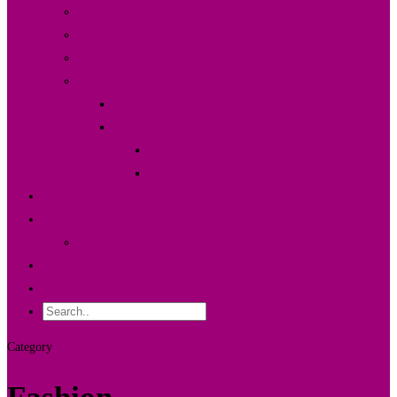
Der Fotodesigner {About}
FAQ & Preise
Partner
Shop
Warenkorb
Kasse
Mein Konto
Bestellstatus
Portfolio
Blog
Kunden Log-in
Contact Me
Impressum
Category