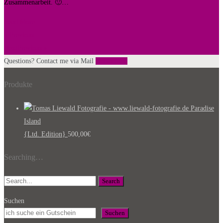
Zusammenarbeit. 🙂…
Read More
« Previous
NextPrevious »
Questions? Contact me via Mail
Contact me
Produkte
Paradise
Island
{Ltd. Edition}
500,00
€
Searching…
Search
Suchen
Suchen