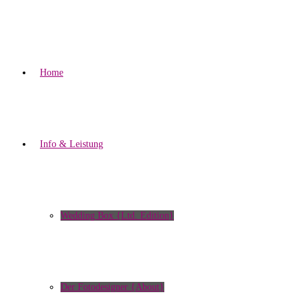
Home
Info & Leistung
Wedding Box {Ltd. Edition}
Der Fotodesigner {About}