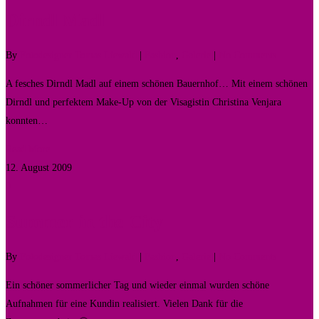
Dirndl Madl
By
Fotodesigner Tomas Liewald
|
Fashion
,
Galerie
|
No Comments
A fesches Dirndl Madl auf einem schönen Bauernhof… Mit einem schönen
Dirndl und perfektem Make-Up von der Visagistin Christina Venjara
konnten…
Read More
12. August 2009
0
Summer in the City
By
Fotodesigner Tomas Liewald
|
Fashion
,
Galerie
|
No Comments
Ein schöner sommerlicher Tag und wieder einmal wurden schöne
Aufnahmen für eine Kundin realisiert. Vielen Dank für die