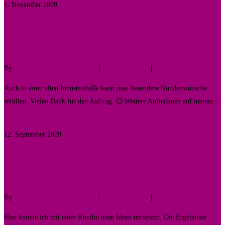
1. November 2009
0
Industrie Shooting
By
Fotodesigner Tomas Liewald
|
Fashion
,
Galerie
|
No Comments
Auch in einer alten Industriehalle kann man besondere Kundenwünsche
erfüllen. Vielen Dank für den Auftrag. 🙂 Weitere Aufnahmen auf meiner…
Read More
12. September 2009
0
Factory Shooting
By
Fotodesigner Tomas Liewald
|
Fashion
,
Galerie
|
No Comments
Hier konnte ich mit einer Kundin neue Ideen umsetzen. Die Ergebnisse