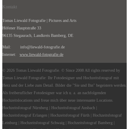
Kontakt
Tomas Liewald Fotografie | Pictures and Arts
Höfener Hauptstraße 33
96135 Stegaurach, Landkreis Bamberg, DE
Mail: info@liewald-fotografie.de
Internet:
www.liewald-fotografie.de
© 2026 Tomas Liewald Fotografie. © Since 2008 All rights reserved by
Tomas Liewald Fotografie: Ihr Fotodesigner und Hochzeitsfotograf mit
Herz und der Liebe zum Detail. Bilder die "Sie und Ihn" begeistern werden.
Als freiberuflicher Fotodesigner war ich u. a. an nachfolgenden
Hochzeitslocations und freue mich über neue interessante Locations.
Hochzeitsfotograf Nürnberg | Hochzeitsfotograf Ansbach |
Hochzeitsfotograf Erlangen | Hochzeitsfotograf Fürth | Hochzeitsfotograf
Leinburg | Hochzeitsfotograf Schwaig | Hochzeitsfotograf Bamberg |