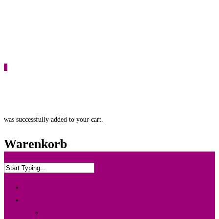
0
was successfully added to your cart.
Warenkorb
Home
Info & Leistung
Wedding Box {Ltd. Edition}