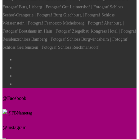
Fotograf Burg Lisberg | Fotograf Gut Leimershof | Fotograf Schloss
Seehof-Orangerie | Fotograf Burg Giechburg | Fotograf Schloss
Weissenstein | Fotograf Francesco Michelsberg | Fotograf Altenburg |
Fotograf Bootshaus im Hain | Fotograf Ziegelbau Kongress Hotel | Fotograf
Residenzschloss Bamberg | Fotograf Schloss Burgwindsheim | Fotograf
Schloss Greifenstein | Fotograf Schloss Reichmansdorf
@Facebook
@Instagram