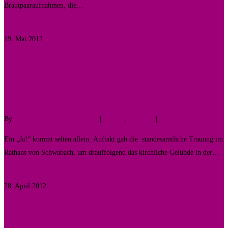
Brautpaaraufnahmen, die…
Read More
19. Mai 2012
0
Big Franconian Wedding
{Wedding Time}
By
Fotodesigner Tomas Liewald
|
Galerie
,
Hochzeit
|
No Comments
Ein „Ja!“ kommt selten allein. Auftakt gab die standesamtliche Trauung im
Rathaus von Schwabach, um drauffolgend das kirchliche Gelübde in der…
Read More
28. April 2012
0
Fürstliche Heirat