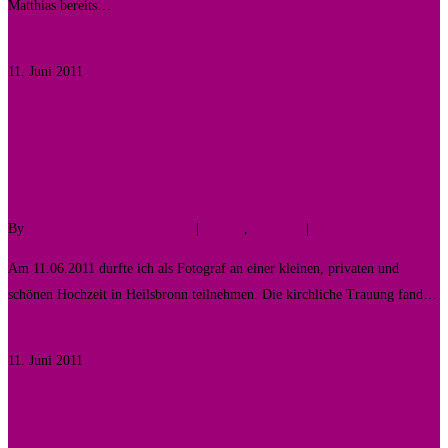
Matthias bereits…
Read More
11. Juni 2011
0
Klein aber fein
{Wedding Time}
By
Fotodesigner Tomas Liewald
|
Galerie
,
Hochzeit
|
No Comments
Am 11.06.2011 durfte ich als Fotograf an einer kleinen, privaten und
schönen Hochzeit in Heilsbronn teilnehmen. Die kirchliche Trauung fand…
Read More
11. Juni 2011
0
Klein aber fein