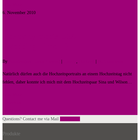
Read More
6. November 2010
0
Germany meets USA
{Wedding Time II}
By
Fotodesigner Tomas Liewald
|
Galerie
,
Hochzeit
|
No Comments
Natürlich dürfen auch die Hochzeitsportraits an einem Hochzeitstag nicht
fehlen, daher konnte ich mich mit dem Hochzeitspaar Sina und Wilson…
Read More
« Previous
NextPrevious »
Questions? Contact me via Mail
Contact me
Produkte