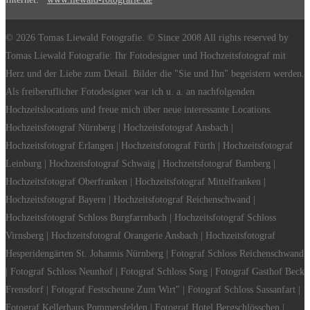
© 2026 Tomas Liewald Fotografie. © Since 2008 All rights reserved by
Tomas Liewald Fotografie: Ihr Fotodesigner und Hochzeitsfotograf mit
Herz und der Liebe zum Detail. Bilder die "Sie und Ihn" begeistern werden.
Als freiberuflicher Fotodesigner war ich u. a. an nachfolgenden
Hochzeitslocations und freue mich über neue interessante Locations.
Hochzeitsfotograf Nürnberg | Hochzeitsfotograf Ansbach |
Hochzeitsfotograf Erlangen | Hochzeitsfotograf Fürth | Hochzeitsfotograf
Leinburg | Hochzeitsfotograf Schwaig | Hochzeitsfotograf Bamberg |
Hochzeitsfotograf Oberfranken | Hochzeitsfotograf Mittelfranken |
Hochzeitsfotograf Bayern | Hochzeitsfotograf Reichenschwand |
Hochzeitsfotograf Schloss Burgfarrnbach | Hochzeitsfotograf Schloss
Virnsberg | Hochzeitsfotograf Orangerie Ansbach | Hochzeitsfotograf
Hesperidengärten St. Johannis Nürnberg | Fotograf Schloss Reichenschwand
| Fotograf Schloss Neunhof | Fotograf Schloss Sorg | Fotograf Gasthof Beck
Frensdorf | Fotograf Festscheune Zum Wirt" | Fotograf Schloss Sassanfart |
Fotograf Kellerhaus Pommersfelden | Fotograf Hotel Bergschlösschen |