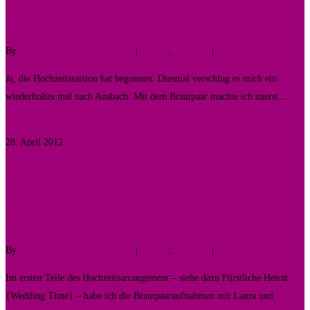
{Wedding Time}
By
Fotodesigner Tomas Liewald
|
Galerie
,
Hochzeit
|
No Comments
Ja, die Hochzeitssaision hat begonnen. Diesmal verschlug es mich ein
wiederholtes mal nach Ansbach. Mit dem Brautpaar machte ich zuerst…
Read More
28. April 2012
0
Fürstliche Heirat
{Wedding Time II}
By
Fotodesigner Tomas Liewald
|
Galerie
,
Hochzeit
|
No Comments
Im ersten Teile des Hochzeitsarrangement – siehe dazu Fürstliche Heirat
{Wedding Time} – habe ich die Brautpaaraufnahmen mit Laura und