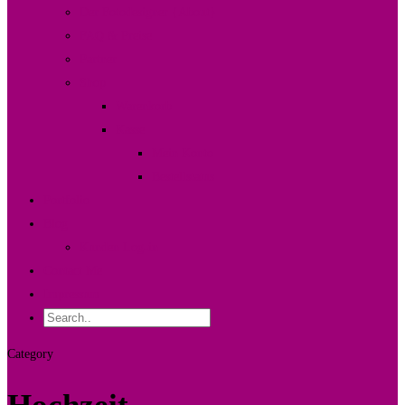
Der Fotodesigner {About}
FAQ & Preise
Partner
Shop
Warenkorb
Kasse
Mein Konto
Bestellstatus
Portfolio
Blog
Kunden Log-in
Contact Me
Impressum
Category