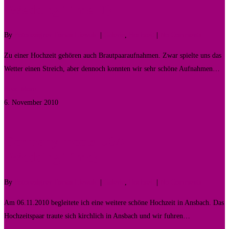
{Wedding Time II}
By
Fotodesigner Tomas Liewald
|
Galerie
,
Hochzeit
|
No Comments
Zu einer Hochzeit gehören auch Brautpaaraufnahmen. Zwar spielte uns das
Wetter einen Streich, aber dennoch konnten wir sehr schöne Aufnahmen…
Read More
6. November 2010
0
Germany meets USA
{Wedding Time}
By
Fotodesigner Tomas Liewald
|
Galerie
,
Hochzeit
|
No Comments
Am 06.11.2010 begleitete ich eine weitere schöne Hochzeit in Ansbach. Das
Hochzeitspaar traute sich kirchlich in Ansbach und wir fuhren…