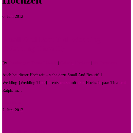
Hochzeit
6. Juni 2012
0
Small And Beautiful Wedding
{Wedding Time II}
By
Fotodesigner Tomas Liewald
|
Galerie
,
Hochzeit
|
No Comments
Auch bei dieser Hochzeit – siehe dazu Small And Beautiful
Wedding {Wedding Time} – entstanden mit dem Hochzeitspaar Tina und
Ralph, in…
Read More
2. Juni 2012
0
Small And Beautiful Wedding