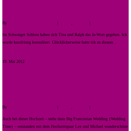
{Wedding Time}
By
Fotodesigner Tomas Liewald
|
Galerie
,
Hochzeit
|
No Comments
Im Schwaiger Schloss haben sich Tina und Ralph das Ja-Wort gegeben. Ich
wurde kurzfristig konsultiert. Glücklicherweise hatte ich zu diesem…
Read More
19. Mai 2012
0
Big Franconian Wedding
{Wedding Time II}
By
Fotodesigner Tomas Liewald
|
Galerie
,
Hochzeit
|
No Comments
Auch bei dieser Hochzeit – siehe dazu Big Franconian Wedding {Wedding
Time} – entstanden mit dem Hochzeitspaar Lex und Michael wunderschöne