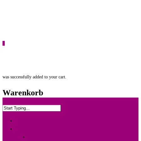
0
was successfully added to your cart.
Warenkorb
Home
Info & Leistung
Wedding Box {Ltd. Edition}