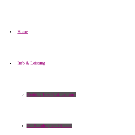
Home
Info & Leistung
Wedding Box {Ltd. Edition}
Der Fotodesigner {About}