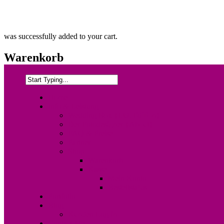
was successfully added to your cart.
Warenkorb
Home
Info & Leistung
Wedding Box {Ltd. Edition}
Der Fotodesigner {About}
FAQ & Preise
Partner
Shop
Warenkorb
Kasse
Mein Konto
Bestellstatus
Portfolio
Blog
Kunden Log-in
Contact Me