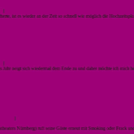
ie
|
No Comments
te, ist es wieder an der Zeit so schnell wie möglich die Hochzeitspla
ie
|
No Comments
s Jahr neigt sich wiedermal dem Ende zu und daher möchte ich mich herz
Galerie
|
No Comments
atstheaters Nürnberg) ruft seine Gäste erneut mit Smoking oder Frack 