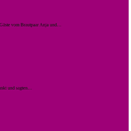
e Gäste vom Brautpaar Anja und…
lpunkt und sagten…