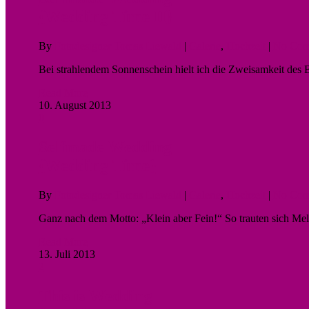
{Wedding Time II}
By
Fotodesigner Tomas Liewald
|
Galerie
,
Hochzeit
|
No Com
Bei strahlendem Sonnenschein hielt ich die Zweisamkeit des B
Read More
10. August 2013
0
Selfmade Wedding
{Wedding Time}
By
Fotodesigner Tomas Liewald
|
Galerie
,
Hochzeit
|
No Com
Ganz nach dem Motto: „Klein aber Fein!“ So trauten sich M
Read More
13. Juli 2013
2
This is Wedding