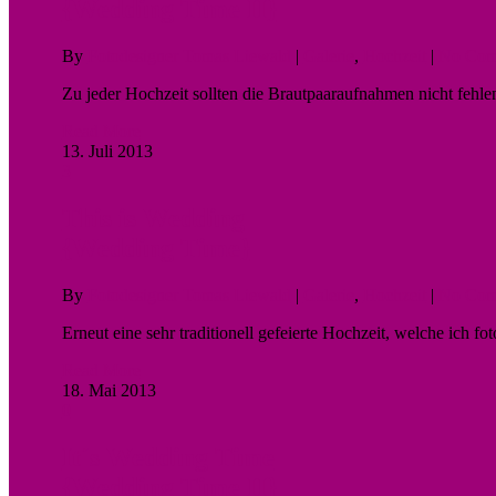
{Wedding Time II}
By
Fotodesigner Tomas Liewald
|
Galerie
,
Hochzeit
|
No Com
Zu jeder Hochzeit sollten die Brautpaaraufnahmen nicht fe
Read More
13. Juli 2013
3
This is Wedding
{Wedding Time}
By
Fotodesigner Tomas Liewald
|
Galerie
,
Hochzeit
|
No Com
Erneut eine sehr traditionell gefeierte Hochzeit, welche ich 
Read More
18. Mai 2013
0
It´s Wedding Time
{Wedding Time II}