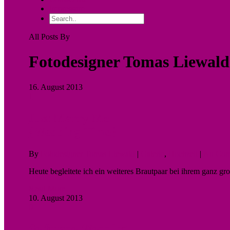
Impressum
All Posts By
Fotodesigner Tomas Liewald
16. August 2013
1
Just Marry Me
{Wedding Time}
By
Fotodesigner Tomas Liewald
|
Galerie
,
Hochzeit
|
No Com
Heute begleitete ich ein weiteres Brautpaar bei ihrem ganz 
Read More
10. August 2013
0
Selfmade Wedding