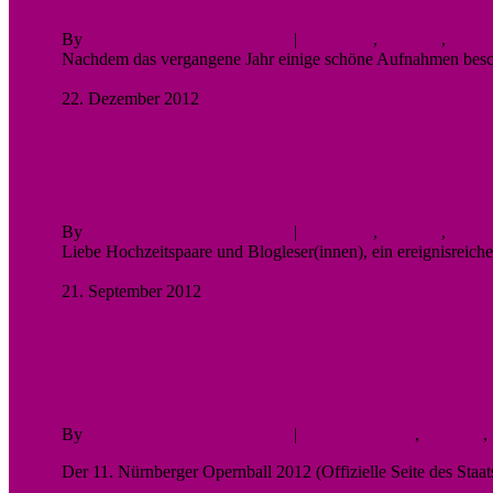
By
Fotodesigner Tomas Liewald
|
Allgemein
,
Fotograf
,
Galer
Nachdem das vergangene Jahr einige schöne Aufnahmen bescher
Read More
22. Dezember 2012
0
Merry Christmas
By
Fotodesigner Tomas Liewald
|
Allgemein
,
Fotograf
,
Galer
Liebe Hochzeitspaare und Blogleser(innen), ein ereignisreiche
Read More
21. September 2012
0
11. Opernball Nürnberg 2012
{Die Lange Nacht der Bohème}
By
Fotodesigner Tomas Liewald
|
Business Events
,
Fotograf
,
Der 11. Nürnberger Opernball 2012 (Offizielle Seite des Sta