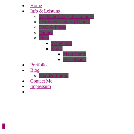
Home
Info & Leistung
Wedding Box {Ltd. Edition}
Der Fotodesigner {About}
FAQ & Preise
Partner
Shop
Warenkorb
Kasse
Mein Konto
Bestellstatus
Portfolio
Blog
Kunden Log-in
Contact Me
Impressum
0