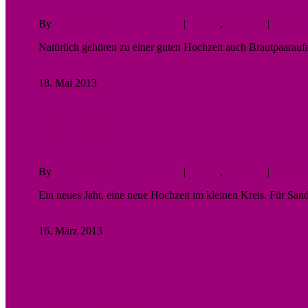
By
Fotodesigner Tomas Liewald
|
Galerie
,
Hochzeit
|
No Com
Natürlich gehören zu einer guten Hochzeit auch Brautpaarau
Read More
18. Mai 2013
0
It´s Wedding Time
{Wedding Time}
By
Fotodesigner Tomas Liewald
|
Galerie
,
Hochzeit
|
No Com
Ein neues Jahr, eine neue Hochzeit im kleinen Kreis. Für Sa
Read More
16. März 2013
0
{Don´t Hang Out}
{Save the Date}